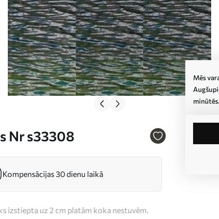
Mēs vara
Augšupie
minūtēs
ās Nr s33308
Kompensācijas 30 dienu laikā
iks izstiepta uz 2 cm platām koka nestuvēm.