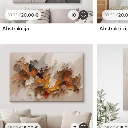
20
.00
€
10
20
.
33
.33
€
33
.33
€
Abstrakcija
Abstrakti zi
15
.00
€
7
15
.
25
.00
€
25
.00
€