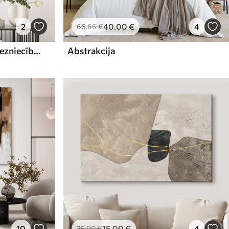
2
40
.00
€
4
66
.66
€
Abstrakta kompozīcija, glezniecības imitācija
Abstrakcija
10
15
.00
€
4
25
.00
€