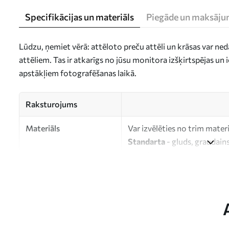
Specifikācijas un materiāls
Piegāde un maksāju
Lūdzu, ņemiet vērā: attēloto preču attēli un krāsas var ne
attēliem. Tas ir atkarīgs no jūsu monitora izšķirtspējas u
apstākļiem fotografēšanas laikā.
Raksturojums
Materiāls
Var izvēlēties no trim mater
Standarta
- gluds, graudains
Premium
- matēts materiāls
Eco-Premium
- augstas kva
kokvilnas.
Autors
UWALLS