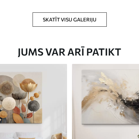
rklājumu.
SKATĪT VISU GALERIJU
JUMS VAR ARĪ PATIKT
Eco-Premium
No
23
.00
€