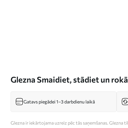
Glezna Smaidiet, stādiet un rok
Gatavs piegādei 1–3 darbdienu laikā
Glezna ir iekārtojama uzreiz pēc tās saņemšanas. Glezna t