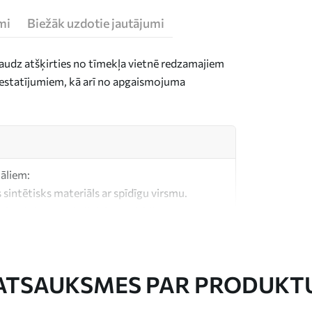
mi
Biežāk uzdotie jautājumi
daudz atšķirties no tīmekļa vietnē redzamajiem
n iestatījumiem, kā arī no apgaismojuma
iāliem:
 sintētisks materiāls ar spīdīgu virsmu.
, kas līdzīgs mākslinieku audekliem.
litātes audekls, kas izgatavots no 100%
ATSAUKSMES PAR PRODUKT