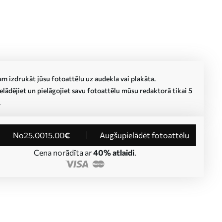
m izdrukāt jūsu fotoattēlu uz audekla vai plakāta.
lādējiet un pielāgojiet savu fotoattēlu mūsu redaktorā tikai 5
.
no
25
.00
15
.00
€
Augšupielādēt fotoattēlu
Cena norādīta ar
40% atlaidi
.