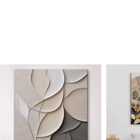
Raksta numurs
s33308
Turklāt
Jūs varat pievienot lakas pā
Pieejamie materiāli
Standarts
Premium
No
15
.00
€
No
19
.00
€