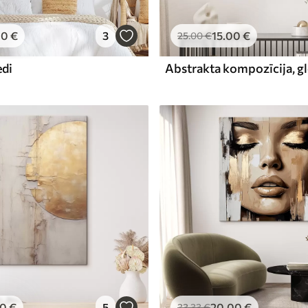
00
€
3
15
.00
€
25
.00
€
edi
00
€
5
20
.00
€
33
.33
€