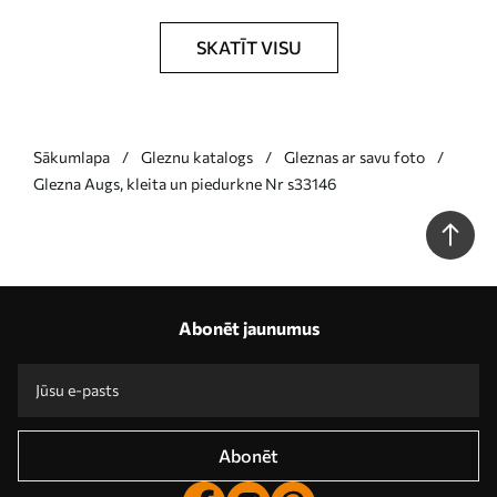
SKATĪT VISU
Sākumlapa
Gleznu katalogs
Gleznas ar savu foto
Glezna Augs, kleita un piedurkne Nr s33146
Abonēt jaunumus
Abonēt