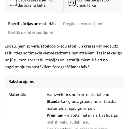
darbdienu laikā
dienu laikā
Specifikācijas un materiāls
Piegāde un maksājumi
Biežāk uzdotie jautājumi
Lūdzu, ņemiet vērā: attēloto preču attēli un krāsas var nedaudz
atšķirties no tīmekļa vietnē redzamajiem attēliem. Tas ir atkarīgs
no jūsu monitora izšķirtspējas un iestatījumiem, kā arī no
apgaismojuma apstākļiem fotografēšanas laikā.
Raksturojums
Materiāls
Var izvēlēties no trim materiāliem:
Standarta
- gluds, graudains sintētisks
materiāls ar spīdīgu virsmu.
Premium
- matēts materiāls, kas līdzīgs
mākslinieku audekliem.
Eco-Premium
- augstas kvalitātes