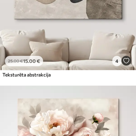
15
.00
€
4
25
.00
€
Teksturēta abstrakcija