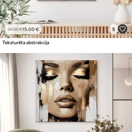
15
.00
€
5
25
.00
€
Teksturēta abstrakcija