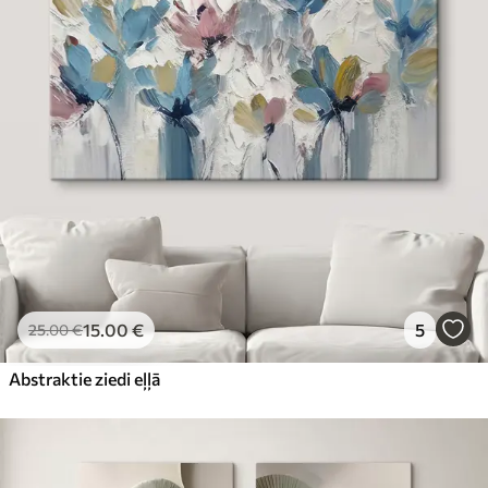
15
.00
€
5
25
.00
€
Abstraktie ziedi eļļā