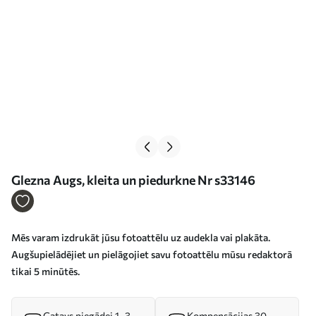
Glezna Augs, kleita un piedurkne Nr s33146
Mēs varam izdrukāt jūsu fotoattēlu uz audekla vai plakāta.
Augšupielādējiet un pielāgojiet savu fotoattēlu mūsu redaktorā
tikai 5 minūtēs.
Gatavs piegādei 1–3
Kompensācijas 30