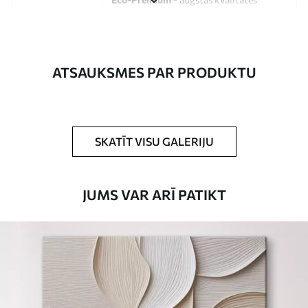
audekls, kas izgatavots no 100%
kokvilnas.
Autors
UWALLS
ATSAUKSMES PAR PRODUKTU
Raksta numurs
s33146
Turklāt
Jūs varat pievienot lakas pārklājumu.
SKATĪT VISU GALERIJU
Pieejamie materiāli
JUMS VAR ARĪ PATIKT
Standarts
No
15
.00
€
Premium
No
19
.00
€