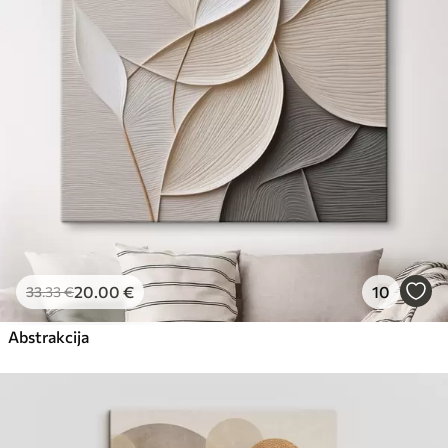
Eco-Premium
No
23
.00
€
20
.00
€
10
33
.33
€
Abstrakcija