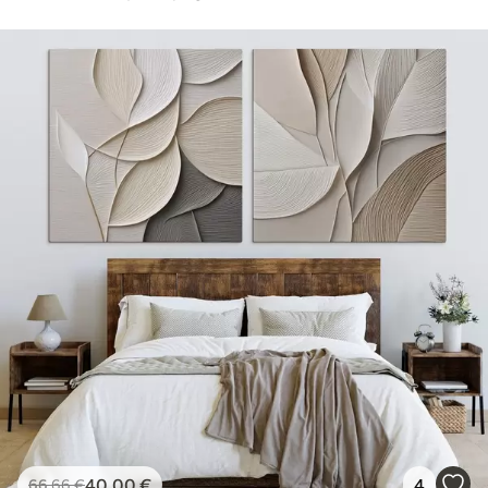
40
.00
€
4
66
.66
€