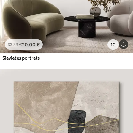
20
.00
€
10
33
.33
€
Sievietes portrets