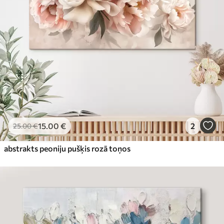
15
.00
€
2
25
.00
€
abstrakts peoniju pušķis rozā toņos