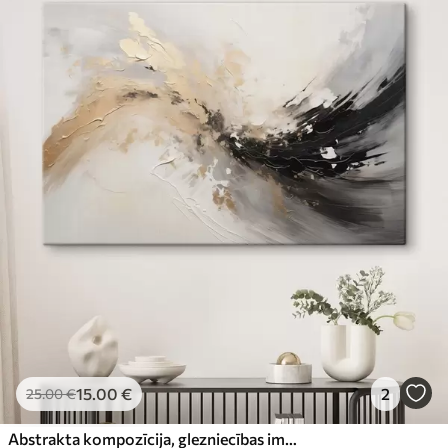
15
.00
€
2
25
.00
€
Abstrakta kompozīcija, glezniecības imitācija