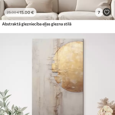
15
.00
€
7
25
.00
€
Abstraktā glezniecība eļļas glezna stilā