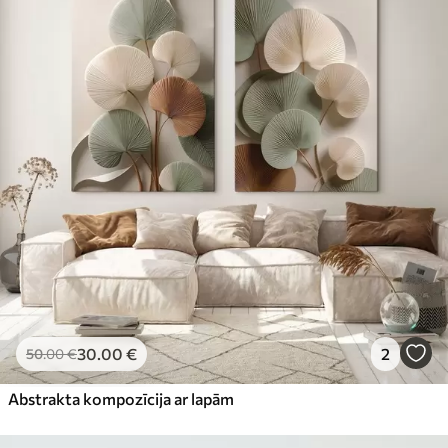
30
.00
€
2
50
.00
€
Abstrakta kompozīcija ar lapām