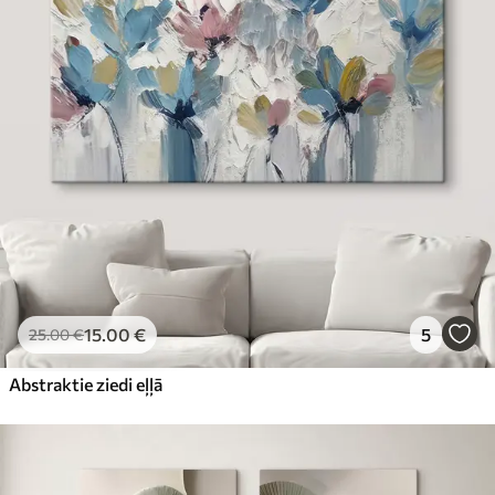
15
.00
€
5
25
.00
€
Abstraktie ziedi eļļā