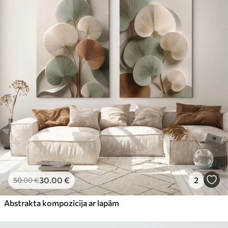
30
.00
€
2
50
.00
€
Abstrakta kompozīcija ar lapām