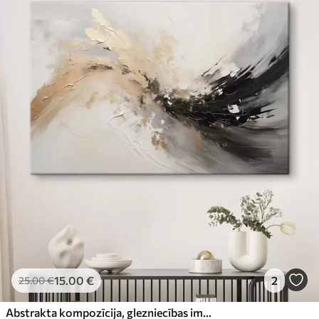
15
.00
€
2
25
.00
€
Abstrakta kompozīcija, glezniecības imitācija