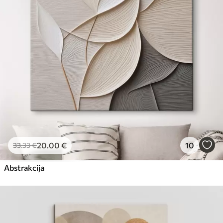
Eco-Premium
No
23
.00
€
20
.00
€
10
33
.33
€
Abstrakcija