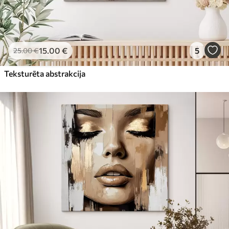
15
.00
€
5
25
.00
€
Teksturēta abstrakcija