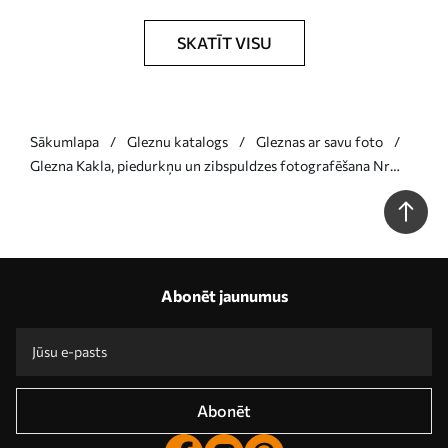
SKATĪT VISU
Sākumlapa
Gleznu katalogs
Gleznas ar savu foto
Glezna Kakla, piedurkņu un zibspuldzes fotografēšana Nr
s33208
Abonēt jaunumus
Abonēt