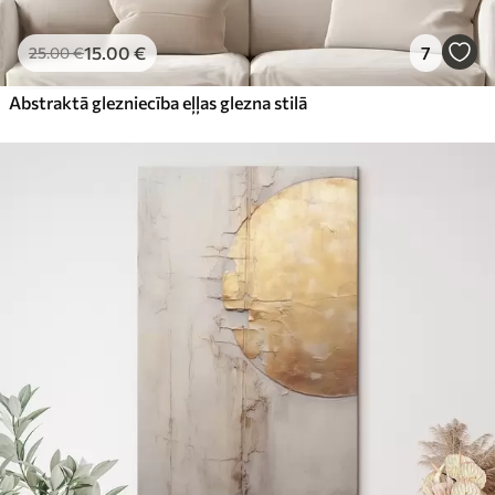
15
.00
€
7
25
.00
€
Abstraktā glezniecība eļļas glezna stilā