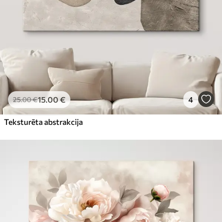
15
.00
€
4
25
.00
€
Teksturēta abstrakcija