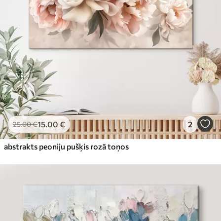
15
.00
€
2
25
.00
€
abstrakts peoniju pušķis rozā toņos