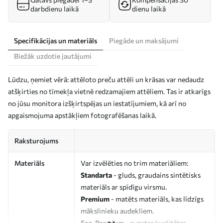
darbdienu laikā
dienu laikā
Specifikācijas un materiāls
Piegāde un maksājumi
Biežāk uzdotie jautājumi
Lūdzu, ņemiet vērā: attēloto preču attēli un krāsas var nedaudz
atšķirties no tīmekļa vietnē redzamajiem attēliem. Tas ir atkarīgs
no jūsu monitora izšķirtspējas un iestatījumiem, kā arī no
apgaismojuma apstākļiem fotografēšanas laikā.
Raksturojums
Materiāls
Var izvēlēties no trim materiāliem:
Standarta
- gluds, graudains sintētisks
materiāls ar spīdīgu virsmu.
Premium
- matēts materiāls, kas līdzīgs
mākslinieku audekliem.
Eco-Premium
- augstas kvalitātes