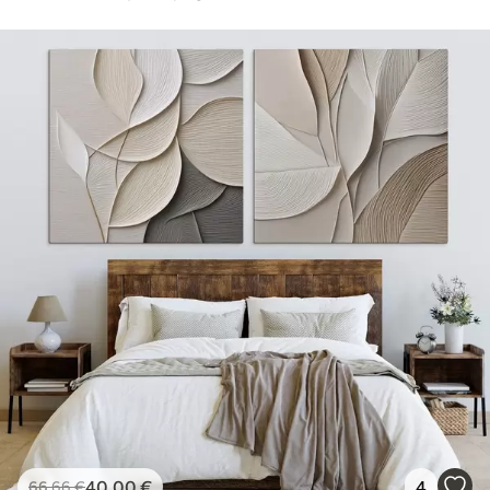
40
.00
€
4
66
.66
€