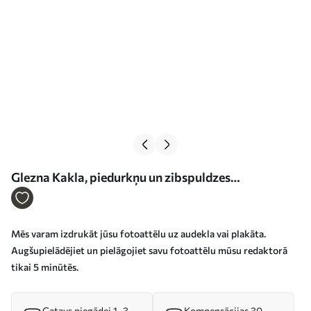
Glezna Kakla, piedurkņu un zibspuldzes
fotografēšana Nr s33208
Mēs varam izdrukāt jūsu fotoattēlu uz audekla vai plakāta.
Augšupielādējiet un pielāgojiet savu fotoattēlu mūsu redaktorā
tikai 5 minūtēs.
Gatavs piegādei 1–3
Kompensācijas 30