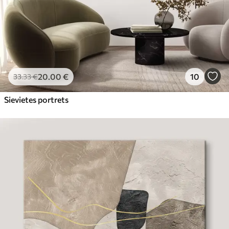
20
.00
€
10
33
.33
€
Sievietes portrets