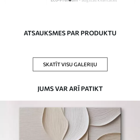
audekls, kas izgatavots no 100%
kokvilnas.
Autors
UWALLS
ATSAUKSMES PAR PRODUKTU
Raksta numurs
s33208
Turklāt
Jūs varat pievienot lakas pārklājumu.
SKATĪT VISU GALERIJU
Pieejamie materiāli
JUMS VAR ARĪ PATIKT
Standarts
No
15
.00
€
Premium
No
19
.00
€