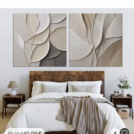
40
.00
€
4
66
.66
€