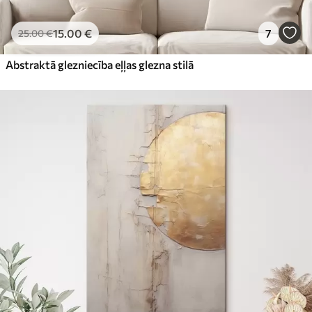
15
.00
€
7
25
.00
€
Abstraktā glezniecība eļļas glezna stilā