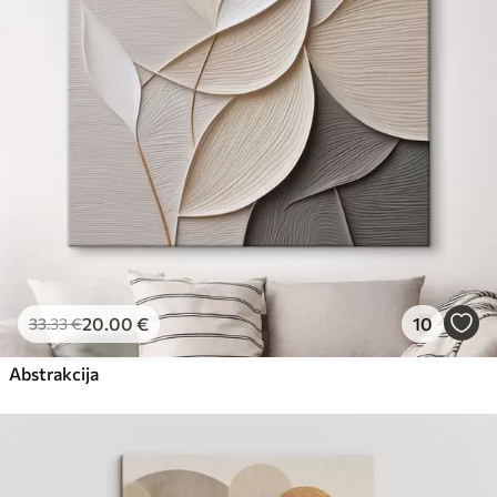
Eco-Premium
No
23
.00
€
20
.00
€
10
33
.33
€
Abstrakcija