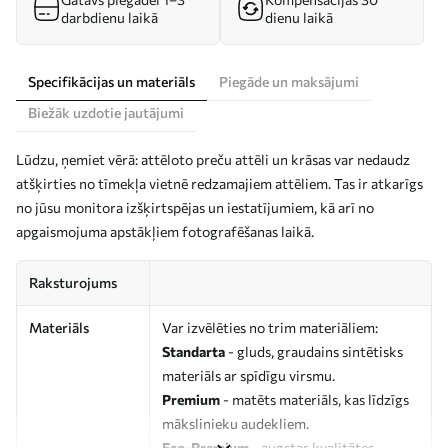
darbdienu laikā
dienu laikā
Specifikācijas un materiāls
Piegāde un maksājumi
Biežāk uzdotie jautājumi
Lūdzu, ņemiet vērā: attēloto preču attēli un krāsas var nedaudz
atšķirties no tīmekļa vietnē redzamajiem attēliem. Tas ir atkarīgs
no jūsu monitora izšķirtspējas un iestatījumiem, kā arī no
apgaismojuma apstākļiem fotografēšanas laikā.
Raksturojums
Materiāls
Var izvēlēties no trim materiāliem:
Standarta
- gluds, graudains sintētisks
materiāls ar spīdīgu virsmu.
Premium
- matēts materiāls, kas līdzīgs
mākslinieku audekliem.
Eco-Premium
- augstas kvalitātes