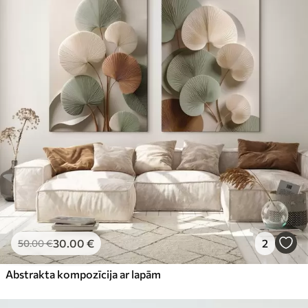
30
.00
€
2
50
.00
€
Abstrakta kompozīcija ar lapām