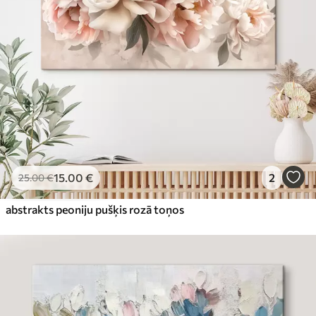
15
.00
€
2
25
.00
€
abstrakts peoniju pušķis rozā toņos