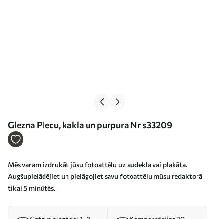
Glezna Plecu, kakla un purpura Nr s33209
Mēs varam izdrukāt jūsu fotoattēlu uz audekla vai plakāta.
Augšupielādējiet un pielāgojiet savu fotoattēlu mūsu redaktorā
tikai 5 minūtēs.
Gatavs piegādei 1–3
Kompensācijas 30