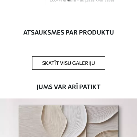
audekls, kas izgatavots no 100%
kokvilnas.
Autors
UWALLS
ATSAUKSMES PAR PRODUKTU
Raksta numurs
s33209
Turklāt
Jūs varat pievienot lakas pārklājumu.
SKATĪT VISU GALERIJU
Pieejamie materiāli
JUMS VAR ARĪ PATIKT
Standarts
No
15
.00
€
Premium
No
19
.00
€