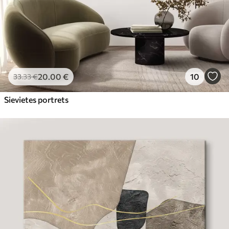
20
.00
€
10
33
.33
€
Sievietes portrets