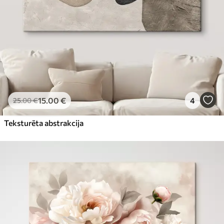
15
.00
€
4
25
.00
€
Teksturēta abstrakcija