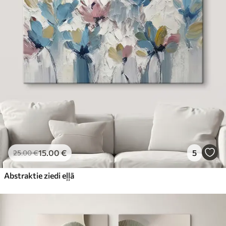
15
.00
€
5
25
.00
€
Abstraktie ziedi eļļā