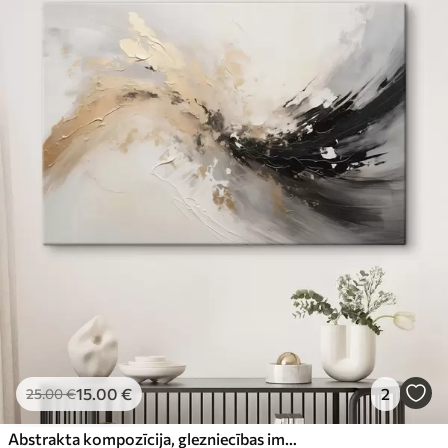
15
.00
€
2
25
.00
€
Abstrakta kompozīcija, glezniecības imitācija