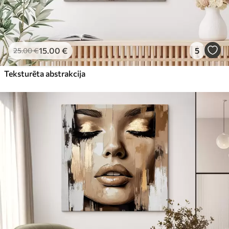
15
.00
€
5
25
.00
€
Teksturēta abstrakcija