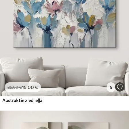
15
.00
€
5
25
.00
€
Abstraktie ziedi eļļā