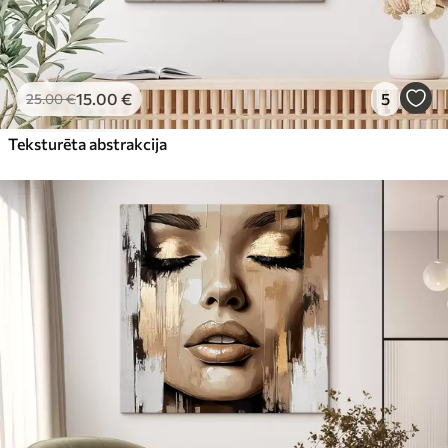
15
.00
€
5
25
.00
€
Teksturēta abstrakcija