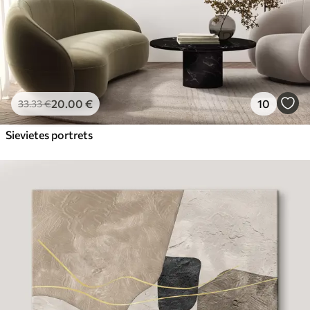
20
.00
€
10
33
.33
€
Sievietes portrets