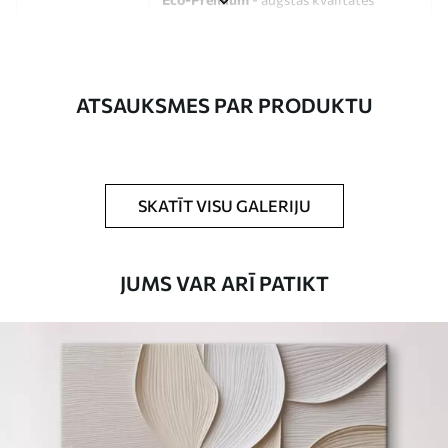
audekls, kas izgatavots no 100%
kokvilnas.
Autors
UWALLS
ATSAUKSMES PAR PRODUKTU
Raksta numurs
s33242
Turklāt
Jūs varat pievienot lakas pārklājumu.
SKATĪT VISU GALERIJU
Pieejamie materiāli
JUMS VAR ARĪ PATIKT
Standarts
No
15
.00
€
Premium
No
19
.00
€