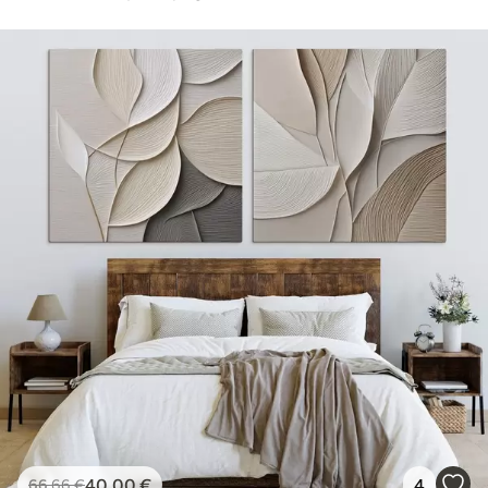
40
.00
€
4
66
.66
€