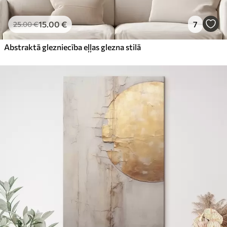
15
.00
€
7
25
.00
€
Abstraktā glezniecība eļļas glezna stilā