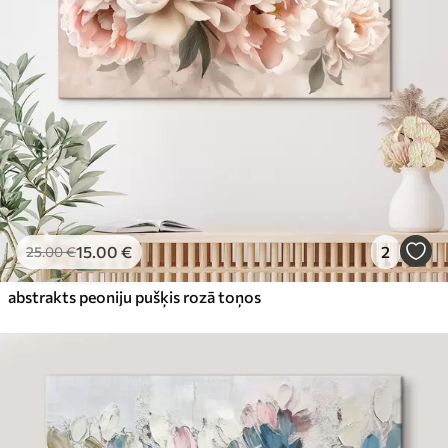
15
.00
€
2
25
.00
€
abstrakts peoniju pušķis rozā toņos