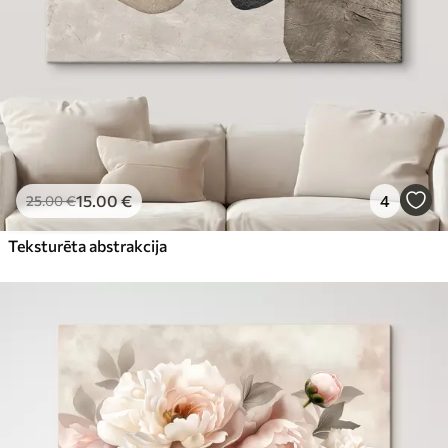
15
.00
€
4
25
.00
€
Teksturēta abstrakcija