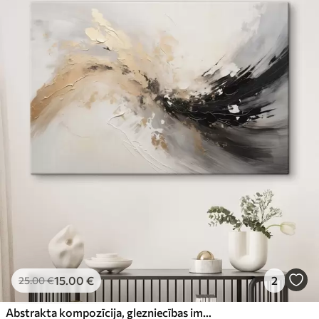
15
.00
€
2
25
.00
€
Abstrakta kompozīcija, glezniecības imitācija