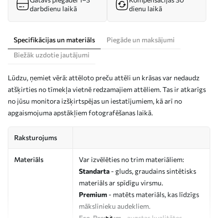
darbdienu laikā
dienu laikā
Specifikācijas un materiāls
Piegāde un maksājumi
Biežāk uzdotie jautājumi
Lūdzu, ņemiet vērā: attēloto preču attēli un krāsas var nedaudz
atšķirties no tīmekļa vietnē redzamajiem attēliem. Tas ir atkarīgs
no jūsu monitora izšķirtspējas un iestatījumiem, kā arī no
apgaismojuma apstākļiem fotografēšanas laikā.
Raksturojums
Materiāls
Var izvēlēties no trim materiāliem:
Standarta
- gluds, graudains sintētisks
materiāls ar spīdīgu virsmu.
Premium
- matēts materiāls, kas līdzīgs
mākslinieku audekliem.
Eco-Premium
- augstas kvalitātes