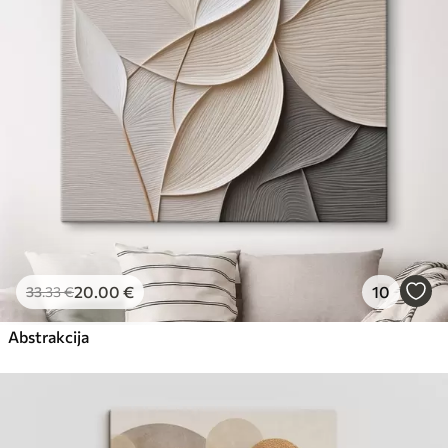
Eco-Premium
No
23
.00
€
20
.00
€
10
33
.33
€
Abstrakcija