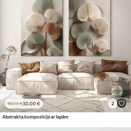
30
.00
€
2
50
.00
€
Abstrakta kompozīcija ar lapām