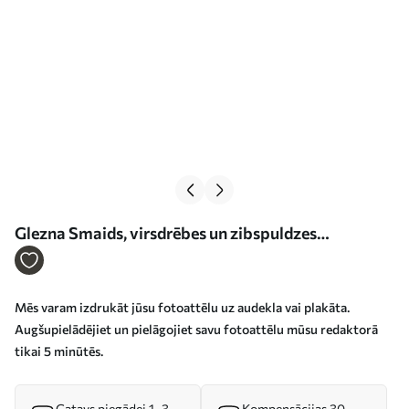
Glezna Smaids, virsdrēbes un zibspuldzes
fotogrāfija Nr s33242
Mēs varam izdrukāt jūsu fotoattēlu uz audekla vai plakāta.
Augšupielādējiet un pielāgojiet savu fotoattēlu mūsu redaktorā
tikai 5 minūtēs.
Gatavs piegādei 1–3
Kompensācijas 30