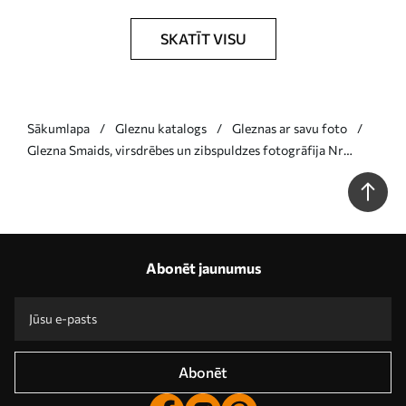
SKATĪT VISU
Sākumlapa
Gleznu katalogs
Gleznas ar savu foto
Glezna Smaids, virsdrēbes un zibspuldzes fotogrāfija Nr
s33242
Abonēt jaunumus
Abonēt