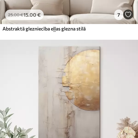
15
.00
€
7
25
.00
€
Abstraktā glezniecība eļļas glezna stilā