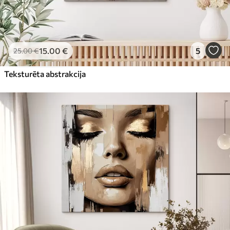
15
.00
€
5
25
.00
€
Teksturēta abstrakcija