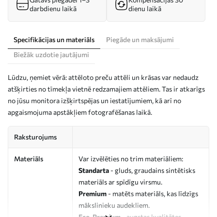
darbdienu laikā
dienu laikā
Specifikācijas un materiāls
Piegāde un maksājumi
Biežāk uzdotie jautājumi
Lūdzu, ņemiet vērā: attēloto preču attēli un krāsas var nedaudz
atšķirties no tīmekļa vietnē redzamajiem attēliem. Tas ir atkarīgs
no jūsu monitora izšķirtspējas un iestatījumiem, kā arī no
apgaismojuma apstākļiem fotografēšanas laikā.
Raksturojums
Materiāls
Var izvēlēties no trim materiāliem:
Standarta
- gluds, graudains sintētisks
materiāls ar spīdīgu virsmu.
Premium
- matēts materiāls, kas līdzīgs
mākslinieku audekliem.
Eco-Premium
- augstas kvalitātes