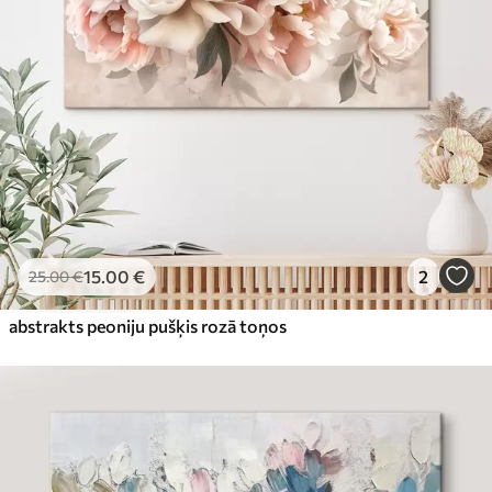
15
.00
€
2
25
.00
€
abstrakts peoniju pušķis rozā toņos