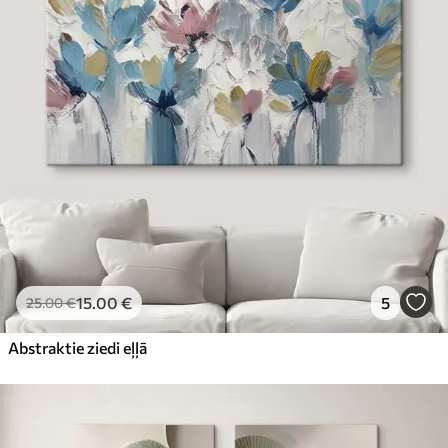
15
.00
€
5
25
.00
€
Abstraktie ziedi eļļā