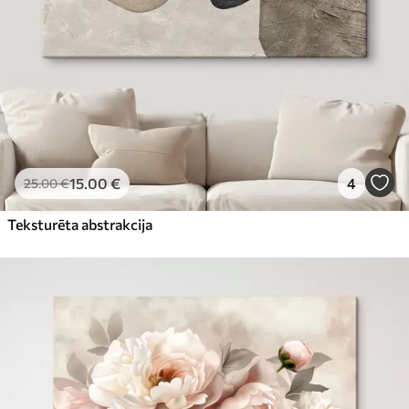
15
.00
€
4
25
.00
€
Teksturēta abstrakcija