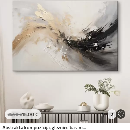
15
.00
€
2
25
.00
€
Abstrakta kompozīcija, glezniecības imitācija