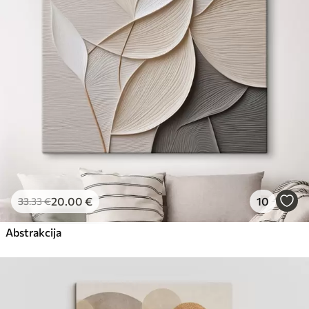
Eco-Premium
No
23
.00
€
20
.00
€
10
33
.33
€
Abstrakcija