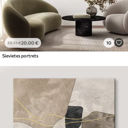
20
.00
€
10
33
.33
€
Sievietes portrets