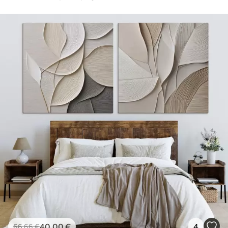
40
.00
€
4
66
.66
€