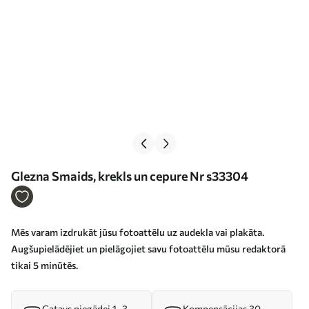
Glezna Smaids, krekls un cepure Nr s33304
Mēs varam izdrukāt jūsu fotoattēlu uz audekla vai plakāta.
Augšupielādējiet un pielāgojiet savu fotoattēlu mūsu redaktorā
tikai 5 minūtēs.
Gatavs piegādei 1–3
Kompensācijas 30