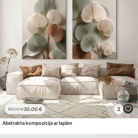
30
.00
€
2
50
.00
€
Abstrakta kompozīcija ar lapām