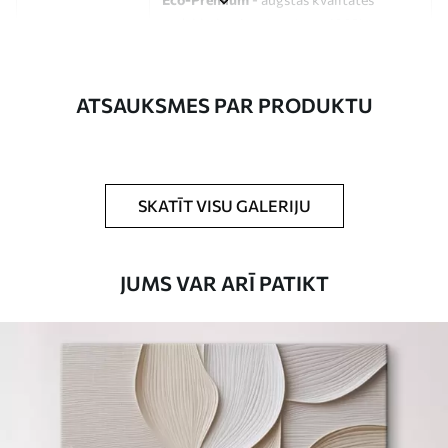
audekls, kas izgatavots no 100%
kokvilnas.
Autors
UWALLS
ATSAUKSMES PAR PRODUKTU
Raksta numurs
s33304
Turklāt
Jūs varat pievienot lakas pārklājumu.
SKATĪT VISU GALERIJU
Pieejamie materiāli
JUMS VAR ARĪ PATIKT
Standarts
No
15
.00
€
Premium
No
19
.00
€