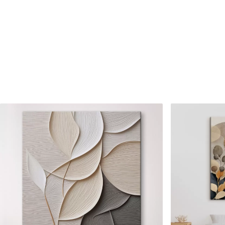
Raksta numurs
s33354
Turklāt
Jūs varat pievienot lakas pā
Pieejamie materiāli
Standarts
Premium
No
15
.00
€
No
19
.00
€