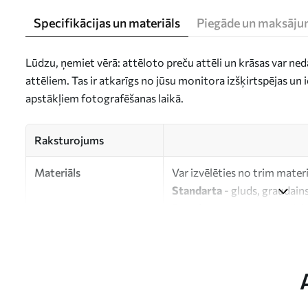
Specifikācijas un materiāls
Piegāde un maksāju
Lūdzu, ņemiet vērā: attēloto preču attēli un krāsas var ne
attēliem. Tas ir atkarīgs no jūsu monitora izšķirtspējas u
apstākļiem fotografēšanas laikā.
Raksturojums
Materiāls
Var izvēlēties no trim mater
Standarta
- gluds, graudains
Premium
- matēts materiāls
Eco-Premium
- augstas kva
kokvilnas.
Autors
UWALLS