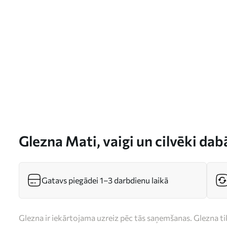
Glezna Mati, vaigi un cilvēki da
Gatavs piegādei 1–3 darbdienu laikā
Glezna ir iekārtojama uzreiz pēc tās saņemšanas. Glezna t