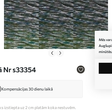
Mēs vara
Augšupie
minūtēs
bā Nr s33354
Kompensācijas 30 dienu laikā
iks izstiepta uz 2 cm platām koka nestuvēm.