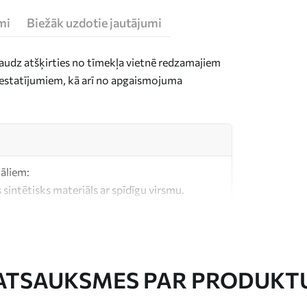
mi
Biežāk uzdotie jautājumi
daudz atšķirties no tīmekļa vietnē redzamajiem
n iestatījumiem, kā arī no apgaismojuma
iāliem:
 sintētisks materiāls ar spīdīgu virsmu.
, kas līdzīgs mākslinieku audekliem.
litātes audekls, kas izgatavots no 100%
ATSAUKSMES PAR PRODUKT