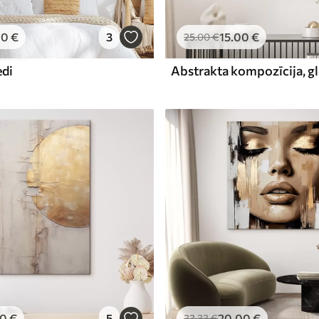
00
€
3
15
.00
€
25
.00
€
edi
00
€
5
20
.00
€
33
.33
€