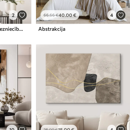
2
40
.00
€
4
66
.66
€
Abstrakta kompozīcija, glezniecības imitācija
Abstrakcija
10
15
.00
€
4
25
.00
€