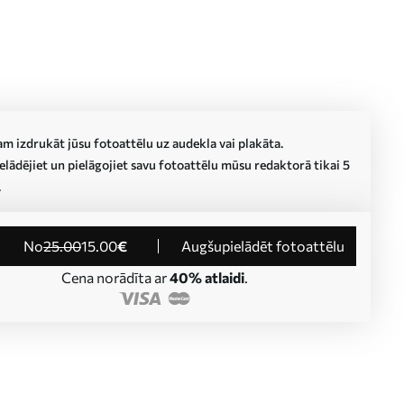
m izdrukāt jūsu fotoattēlu uz audekla vai plakāta.
lādējiet un pielāgojiet savu fotoattēlu mūsu redaktorā tikai 5
.
no
25
.00
15
.00
€
Augšupielādēt fotoattēlu
Cena norādīta ar
40% atlaidi
.