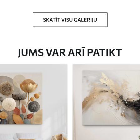
rklājumu.
SKATĪT VISU GALERIJU
JUMS VAR ARĪ PATIKT
Eco-Premium
No
23
.00
€