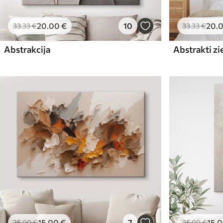
20
.00
€
10
20
.
33
.33
€
33
.33
€
Abstrakcija
Abstrakti zi
15
.00
€
7
15
.
25
.00
€
25
.00
€