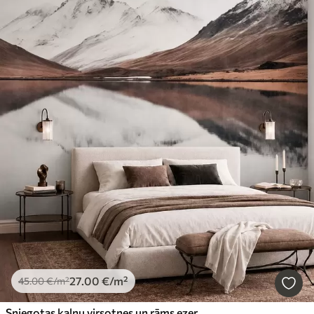
27
.00
€
/m²
45
.00
€
/m²
Sniegotas kalnu virsotnes un rāms ezers ar spoguļveida atspulgu