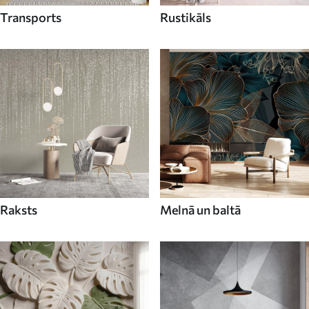
Transports
Rustikāls
Raksts
Melnā un baltā