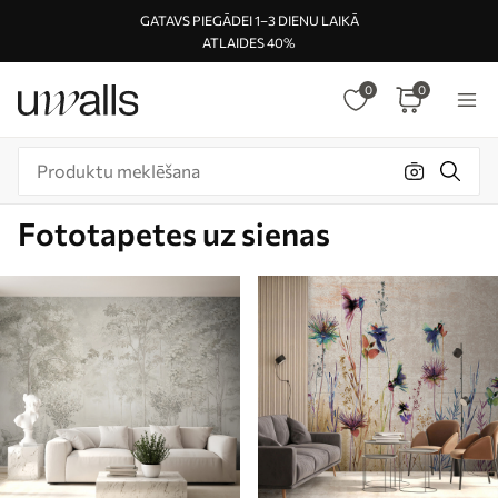
GATAVS PIEGĀDEI 1–3 DIENU LAIKĀ
ATLAIDES 40%
0
0
Fototapetes uz sienas