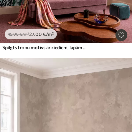
27
.00
€
/m²
45
.00
€
/m²
Spilgts tropu motīvs ar ziediem, lapām un krāsainiem augļiem