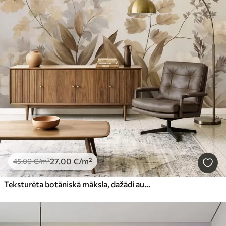
27
.00
€
/m²
45
.00
€
/m²
Teksturēta botāniskā māksla, dažādi augi un lapas brūnos un smilškrāsas toņos