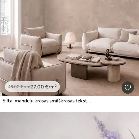
27
.00
€
/m²
45
.00
€
/m²
Silta, mandeļu krāsas smilškrāsas tekstūra ar maigiem, dabīgiem toņu pārejiem