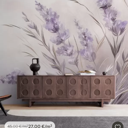
27
.00
€
/m²
45
.00
€
/m²