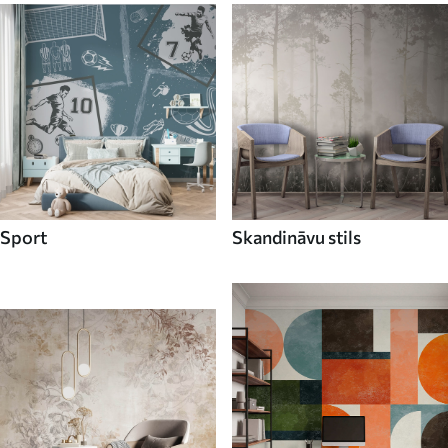
Sport
Skandināvu stils