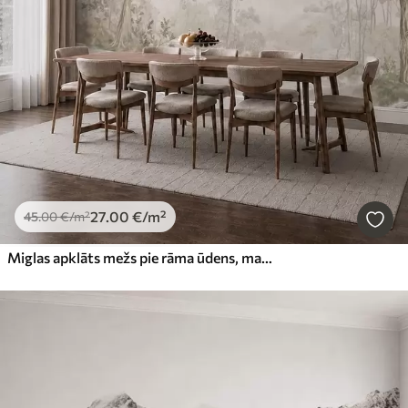
27
.00
€
/m²
45
.00
€
/m²
Miglas apklāts mežs pie rāma ūdens, maigos dabiskos pasteļtoņos