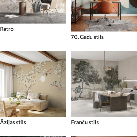
Retro
70. Gadu stils
Āzijas stils
Franču stils