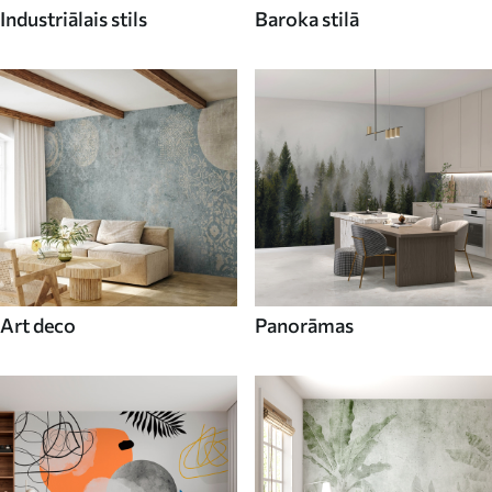
Industriālais stils
Baroka stilā
Art deco
Panorāmas