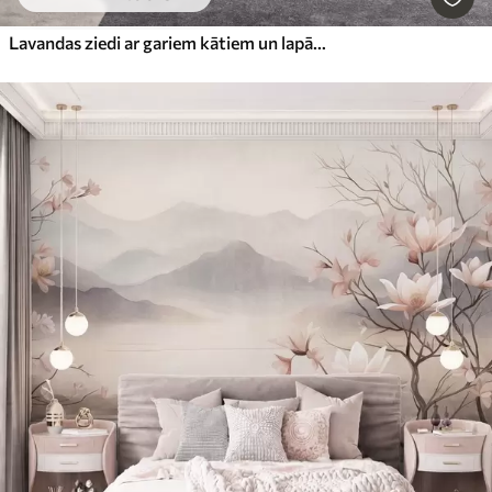
Lavandas ziedi ar gariem kātiem un lapām, maiga, pasteļtoņu teksturēta mākslas darbs