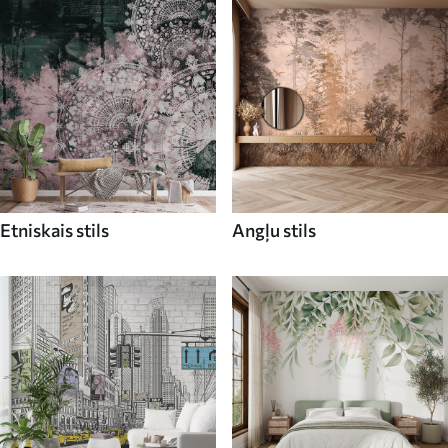
Etniskais stils
Angļu stils