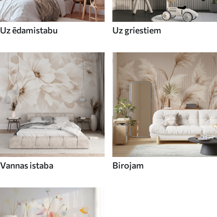
Uz ēdamistabu
Uz griestiem
Vannas istaba
Birojam