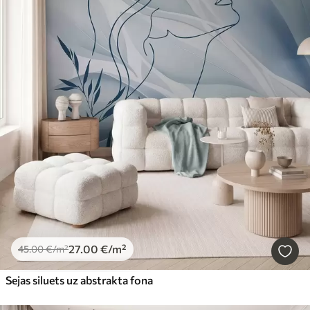
27
.00
€
/m²
45
.00
€
/m²
Sejas siluets uz abstrakta fona