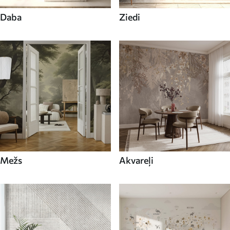
Daba
Ziedi
Mežs
Akvareļi