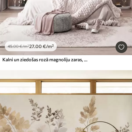
27
.00
€
/m²
45
.00
€
/m²
Kalni un ziedošas rozā magnoliju zaras, faktūriem bagāta ainava