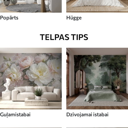
Popārts
Hügge
TELPAS TIPS
Guļamistabai
Dzīvojamai istabai