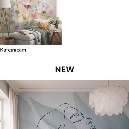
Kafejnīcām
NEW