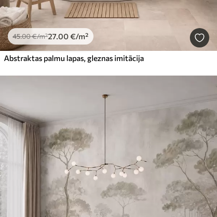
27
.00
€
/m²
45
.00
€
/m²
Abstraktas palmu lapas, gleznas imitācija