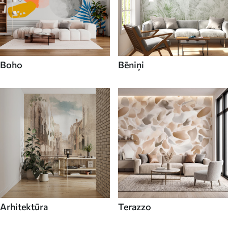
Boho
Bēniņi
Arhitektūra
Terazzo