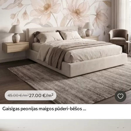
27
.00
€
/m²
45
.00
€
/m²
Gaisīgas peonijas maigos pūderi-bēšos toņos