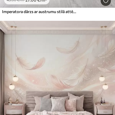
Imperatora dārzs ar austrumu stilā attēlotiem dzīvniekiem — pērtiķi, leoparda, tīģeri, pāvu un gārni