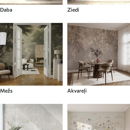
Daba
Ziedi
Mežs
Akvareļi