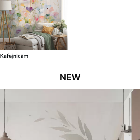
Kafejnīcām
NEW