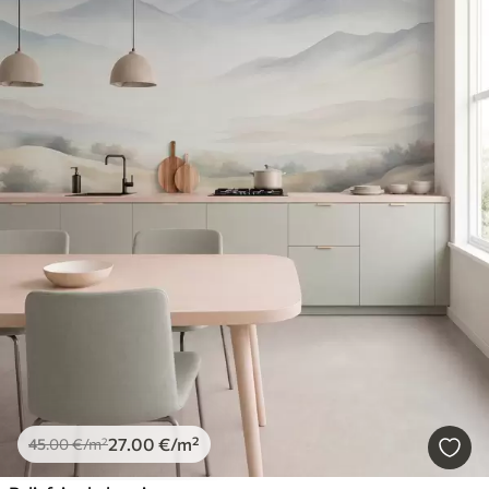
27
.00
€
/m²
45
.00
€
/m²