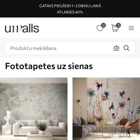
GATAVS PIEGĀDEI 1–3 DIENU LAIKĀ
ATLAIDES 40%
0
0
Fototapetes uz sienas