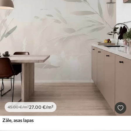
27
.00
€
/m²
45
.00
€
/m²
Zāle, asas lapas