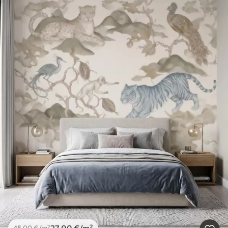
27
.00
€
/m²
45
.00
€
/m²