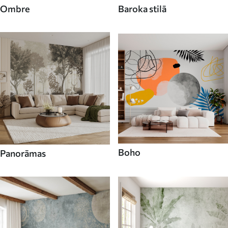
Ombre
Baroka stilā
Boho
Panorāmas