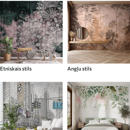
Etniskais stils
Angļu stils