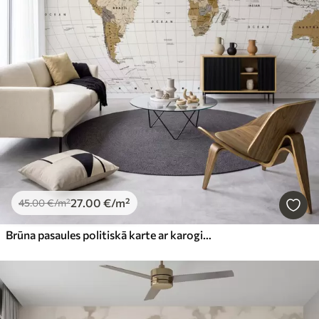
27
.00
€
/m²
45
.00
€
/m²
Brūna pasaules politiskā karte ar karogiem angļu valodā