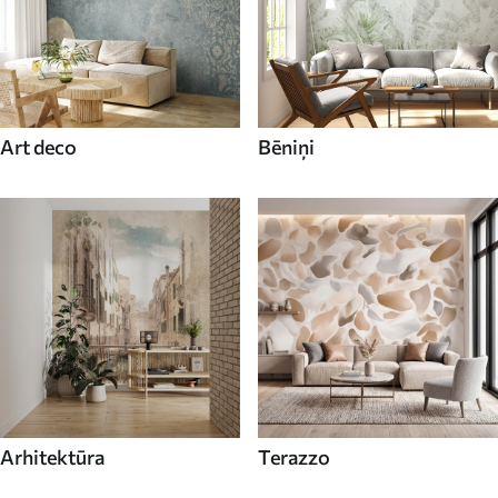
Art deco
Bēniņi
Arhitektūra
Terazzo