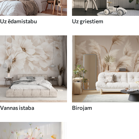
Uz ēdamistabu
Uz griestiem
Vannas istaba
Birojam