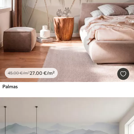
27
.00
€
/m²
45
.00
€
/m²
Palmas