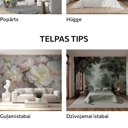
Popārts
Hügge
TELPAS TIPS
Guļamistabai
Dzīvojamai istabai