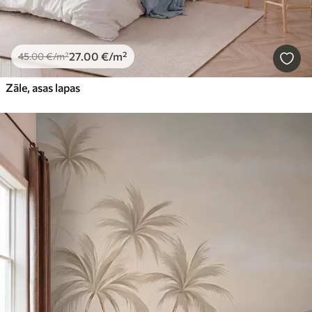
27
.00
€
/m²
45
.00
€
/m²
Zāle, asas lapas