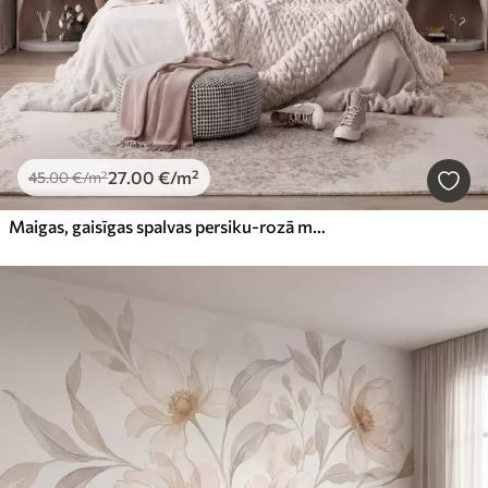
27
.00
€
/m²
45
.00
€
/m²
Maigas, gaisīgas spalvas persiku-rozā miglā ar mirdzumu