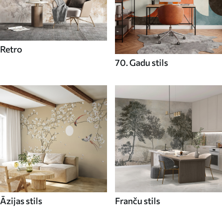
Retro
70. Gadu stils
Āzijas stils
Franču stils