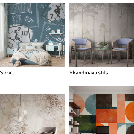
Sport
Skandināvu stils