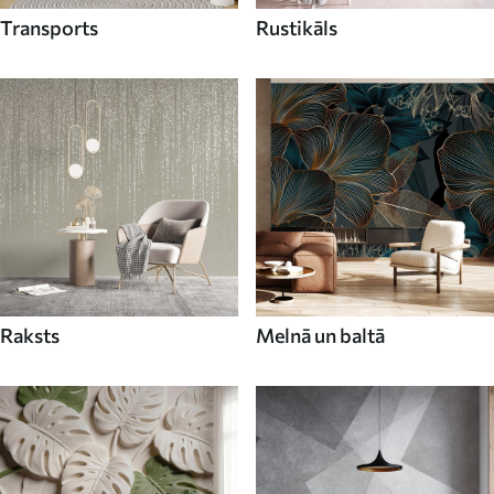
Transports
Rustikāls
Raksts
Melnā un baltā