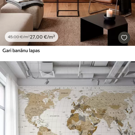
27
.00
€
/m²
45
.00
€
/m²
Gari banānu lapas