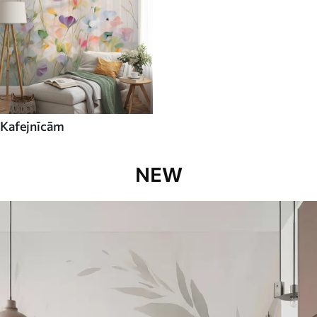
Kafejnīcām
NEW