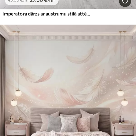
Imperatora dārzs ar austrumu stilā attēlotiem dzīvniekiem — pērtiķi, leoparda, tīģeri, pāvu un gārni