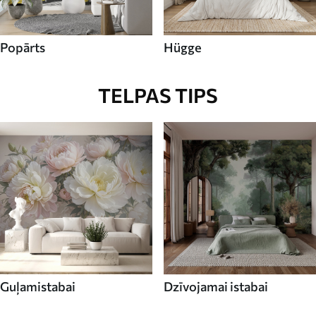
Popārts
Hügge
TELPAS TIPS
Guļamistabai
Dzīvojamai istabai