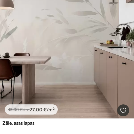
27
.00
€
/m²
45
.00
€
/m²
Zāle, asas lapas