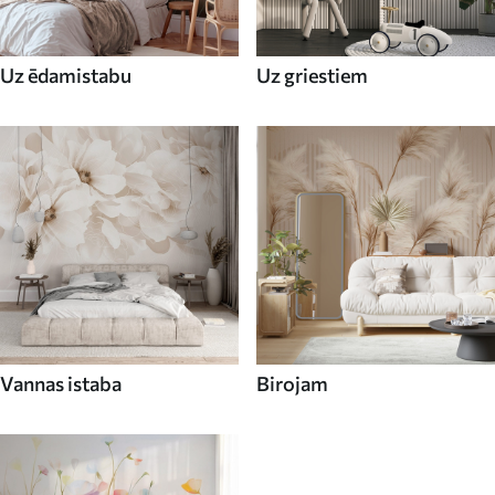
Uz ēdamistabu
Uz griestiem
Vannas istaba
Birojam