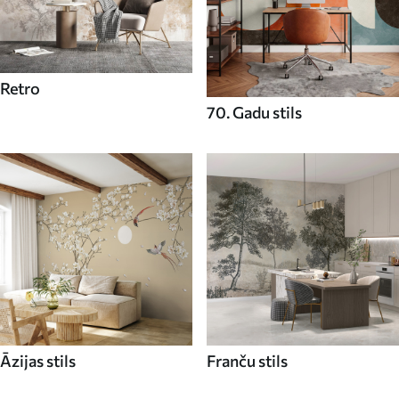
Retro
70. Gadu stils
Āzijas stils
Franču stils