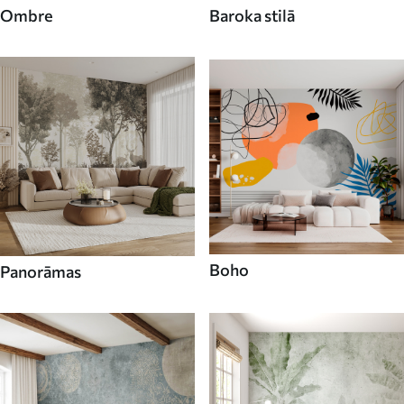
Ombre
Baroka stilā
Boho
Panorāmas