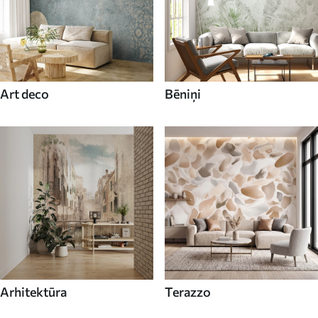
Art deco
Bēniņi
Arhitektūra
Terazzo