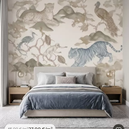
27
.00
€
/m²
45
.00
€
/m²