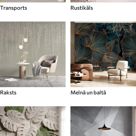
Transports
Rustikāls
Raksts
Melnā un baltā