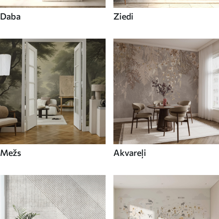
Daba
Ziedi
Mežs
Akvareļi