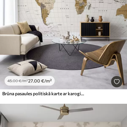
27
.00
€
/m²
45
.00
€
/m²
Brūna pasaules politiskā karte ar karogiem angļu valodā