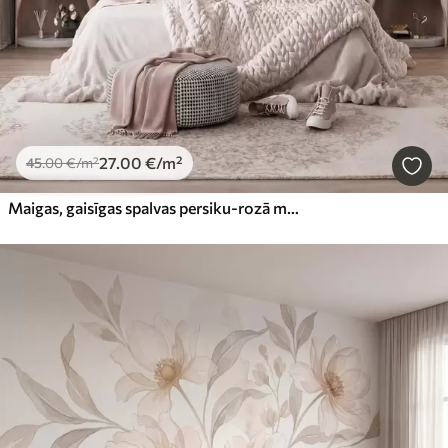
27
.00
€
/m²
45
.00
€
/m²
Maigas, gaisīgas spalvas persiku-rozā miglā ar mirdzumu