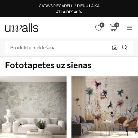
GATAVS PIEGĀDEI 1–3 DIENU LAIKĀ
ATLAIDES 40%
0
0
Fototapetes uz sienas