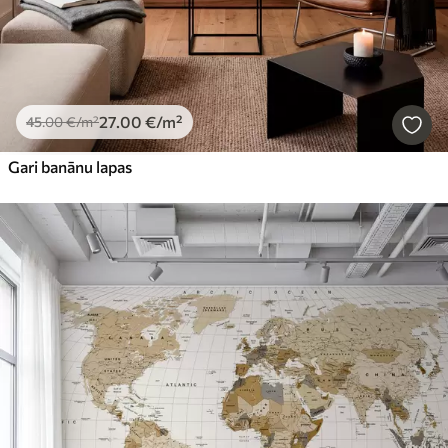
27
.00
€
/m²
45
.00
€
/m²
Gari banānu lapas