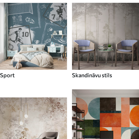
Sport
Skandināvu stils