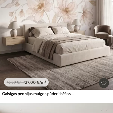
27
.00
€
/m²
45
.00
€
/m²
Gaisīgas peonijas maigos pūderi-bēšos toņos