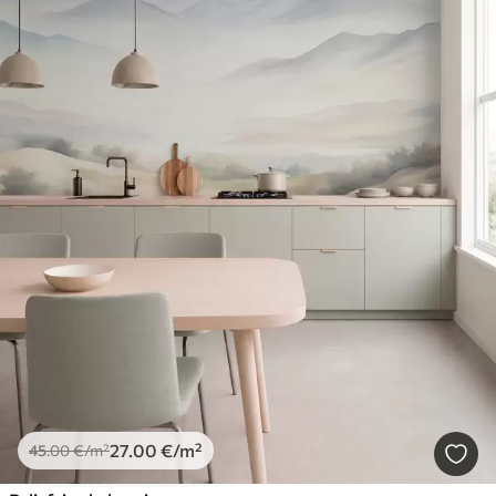
27
.00
€
/m²
45
.00
€
/m²