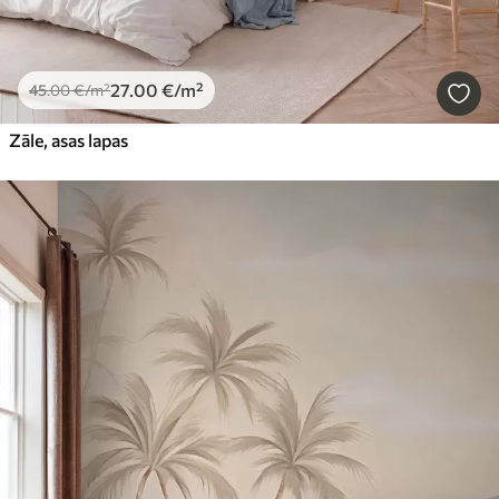
27
.00
€
/m²
45
.00
€
/m²
Zāle, asas lapas