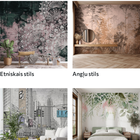
Etniskais stils
Angļu stils