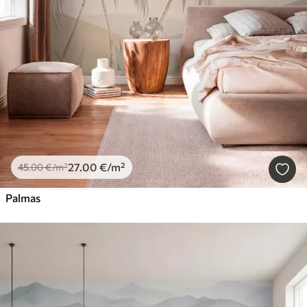
27
.00
€
/m²
45
.00
€
/m²
Palmas