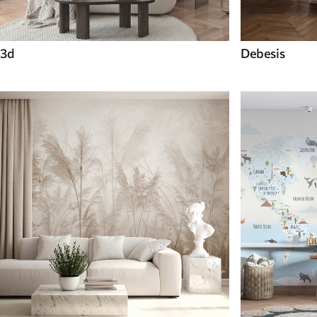
3d
Debesis