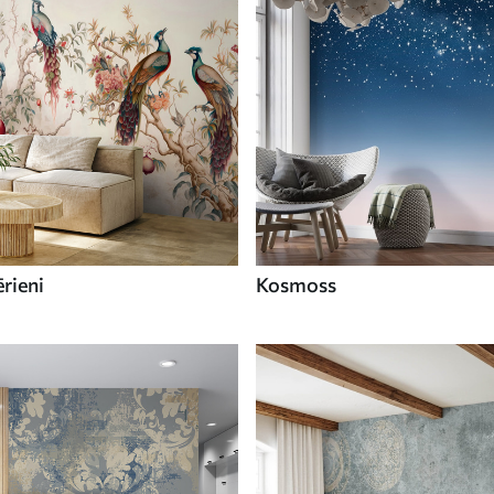
ērieni
Kosmoss