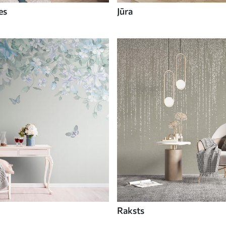
es
Jūra
Raksts