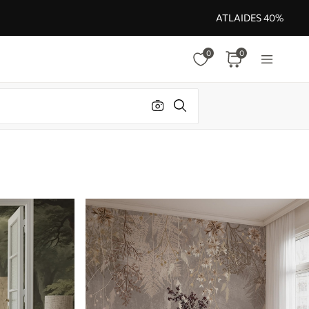
ATLAIDES 40%
0
0