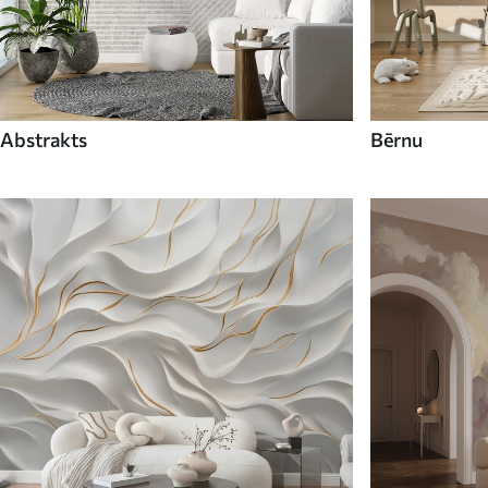
Abstrakts
Bērnu