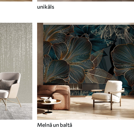
unikāls
Melnā un baltā