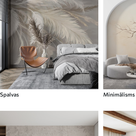
Spalvas
Minimālisms