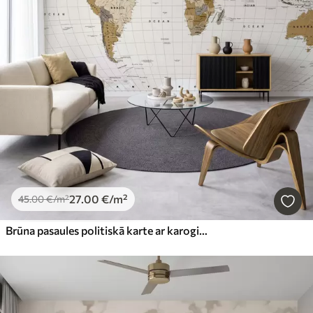
27
.00
€
/m²
45
.00
€
/m²
Brūna pasaules politiskā karte ar karogiem angļu valodā