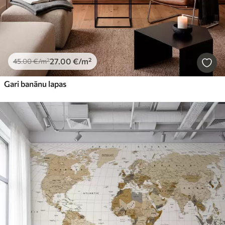
27
.00
€
/m²
45
.00
€
/m²
Gari banānu lapas