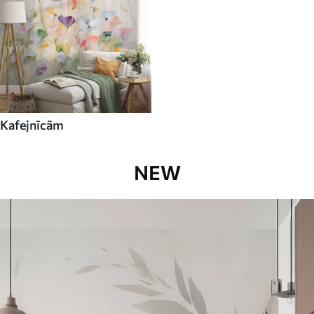
Kafejnīcām
NEW