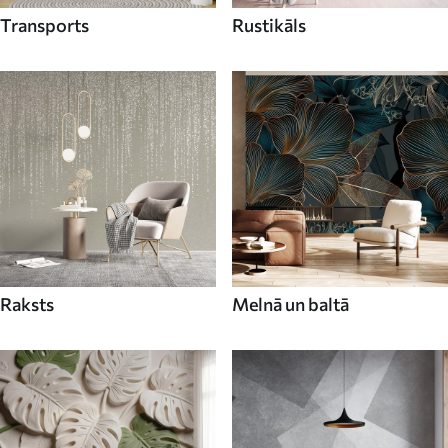
Transports
Rustikāls
Raksts
Melnā un baltā