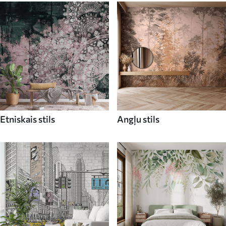
Etniskais stils
Angļu stils