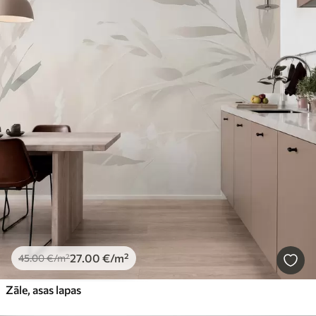
27
.00
€
/m²
45
.00
€
/m²
Zāle, asas lapas