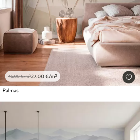
27
.00
€
/m²
45
.00
€
/m²
Palmas