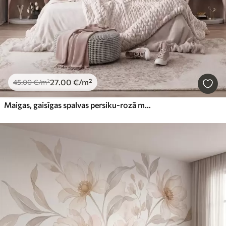
27
.00
€
/m²
45
.00
€
/m²
Maigas, gaisīgas spalvas persiku-rozā miglā ar mirdzumu