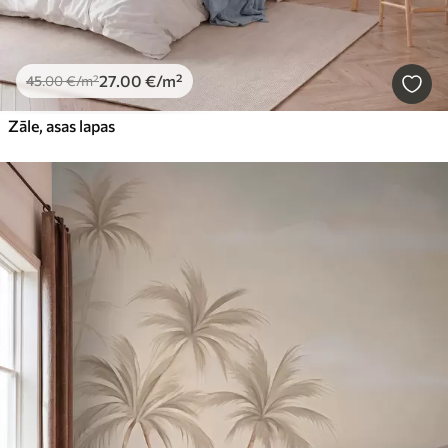
27
.00
€
/m²
45
.00
€
/m²
Zāle, asas lapas