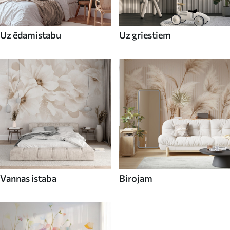
Uz ēdamistabu
Uz griestiem
Vannas istaba
Birojam