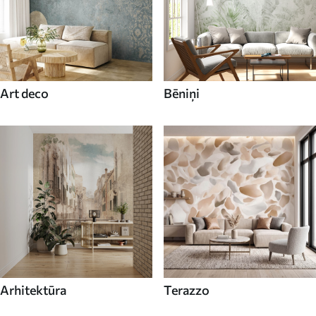
Art deco
Bēniņi
Arhitektūra
Terazzo