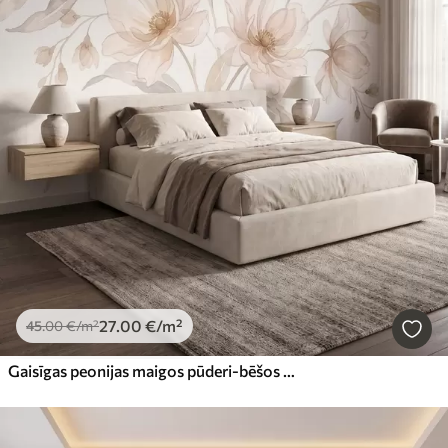
27
.00
€
/m²
45
.00
€
/m²
Gaisīgas peonijas maigos pūderi-bēšos toņos