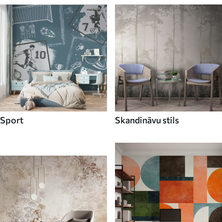
Sport
Skandināvu stils