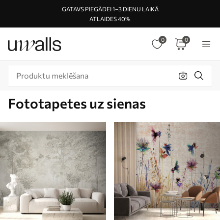
GATAVS PIEGĀDEI 1–3 DIENU LAIKĀ
ATLAIDES 40%
0
0
Fototapetes uz sienas