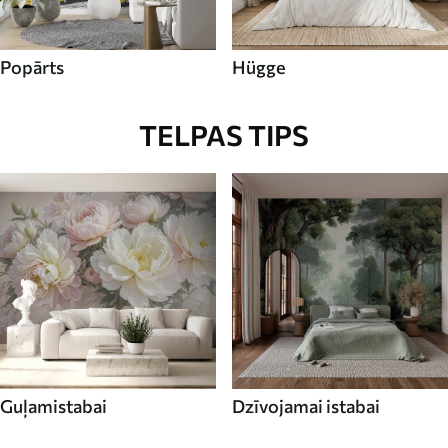
Popārts
Hügge
TELPAS TIPS
Guļamistabai
Dzīvojamai istabai