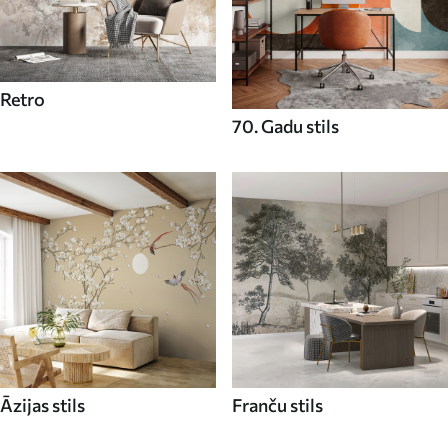
Retro
70. Gadu stils
Āzijas stils
Franču stils