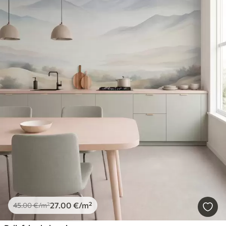
27
.00
€
/m²
45
.00
€
/m²