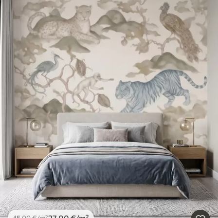
27
.00
€
/m²
45
.00
€
/m²