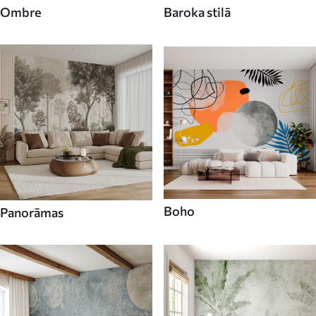
Ombre
Baroka stilā
Boho
Panorāmas