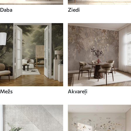
Daba
Ziedi
Mežs
Akvareļi