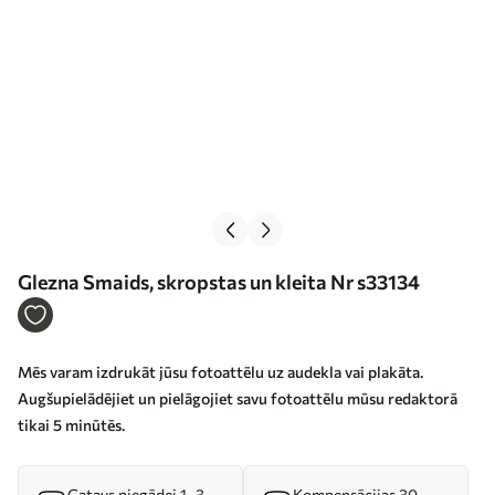
Glezna Smaids, skropstas un kleita Nr s33134
Mēs varam izdrukāt jūsu fotoattēlu uz audekla vai plakāta.
Augšupielādējiet un pielāgojiet savu fotoattēlu mūsu redaktorā
tikai 5 minūtēs.
Gatavs piegādei 1–3
Kompensācijas 30