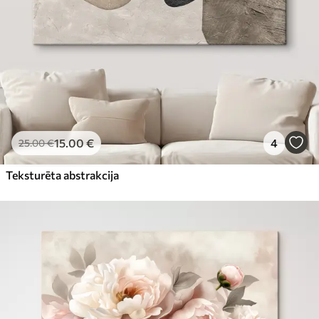
15
.00
€
4
25
.00
€
Teksturēta abstrakcija