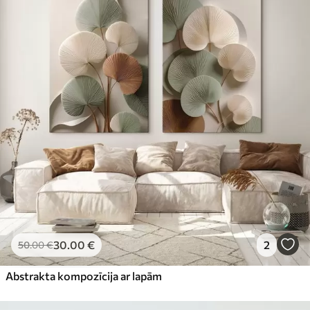
30
.00
€
2
50
.00
€
Abstrakta kompozīcija ar lapām