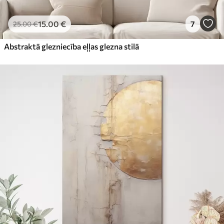
15
.00
€
7
25
.00
€
Abstraktā glezniecība eļļas glezna stilā