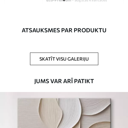
audekls, kas izgatavots no 100%
kokvilnas.
Autors
UWALLS
ATSAUKSMES PAR PRODUKTU
Raksta numurs
s33134
Turklāt
Jūs varat pievienot lakas pārklājumu.
SKATĪT VISU GALERIJU
Pieejamie materiāli
JUMS VAR ARĪ PATIKT
Standarts
No
15
.00
€
Premium
No
19
.00
€