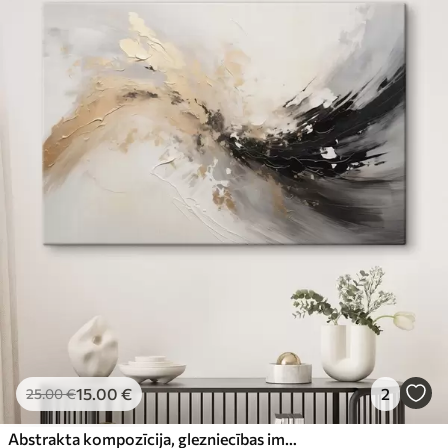
15
.00
€
2
25
.00
€
Abstrakta kompozīcija, glezniecības imitācija