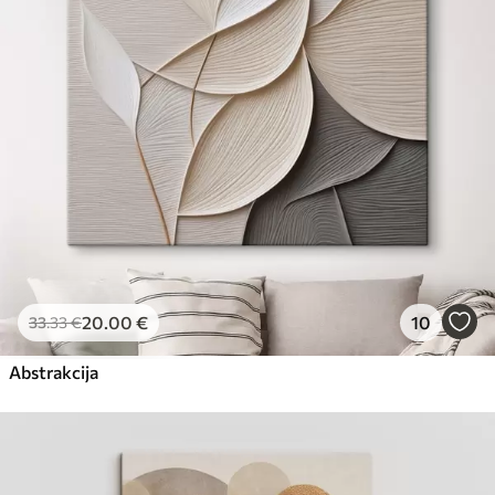
Eco-Premium
No
23
.00
€
20
.00
€
10
33
.33
€
Abstrakcija