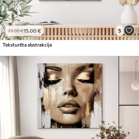
15
.00
€
5
25
.00
€
Teksturēta abstrakcija