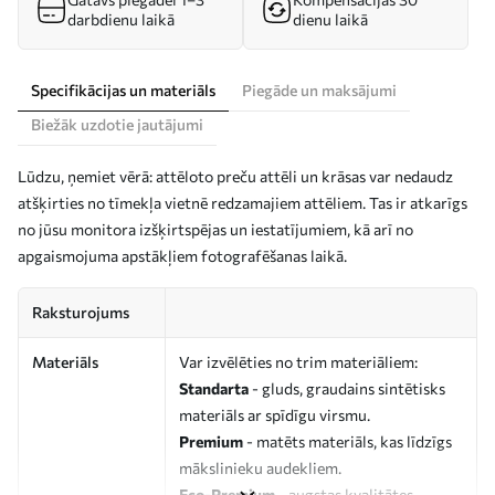
darbdienu laikā
dienu laikā
Specifikācijas un materiāls
Piegāde un maksājumi
Biežāk uzdotie jautājumi
Lūdzu, ņemiet vērā: attēloto preču attēli un krāsas var nedaudz
atšķirties no tīmekļa vietnē redzamajiem attēliem. Tas ir atkarīgs
no jūsu monitora izšķirtspējas un iestatījumiem, kā arī no
apgaismojuma apstākļiem fotografēšanas laikā.
Raksturojums
Materiāls
Var izvēlēties no trim materiāliem:
Standarta
- gluds, graudains sintētisks
materiāls ar spīdīgu virsmu.
Premium
- matēts materiāls, kas līdzīgs
mākslinieku audekliem.
Eco-Premium
- augstas kvalitātes