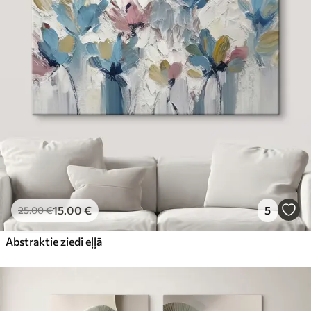
15
.00
€
5
25
.00
€
Abstraktie ziedi eļļā