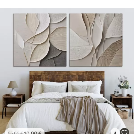
40
.00
€
4
66
.66
€