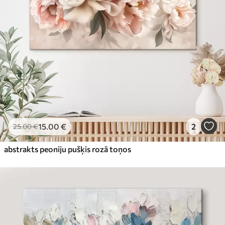
15
.00
€
2
25
.00
€
abstrakts peoniju pušķis rozā toņos