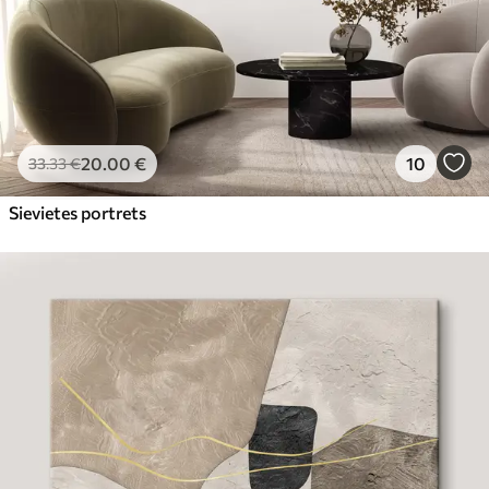
20
.00
€
10
33
.33
€
Sievietes portrets