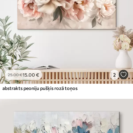
15
.00
€
2
25
.00
€
abstrakts peoniju pušķis rozā toņos