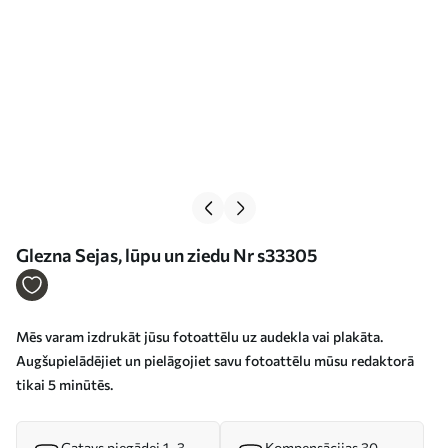
Glezna Sejas, lūpu un ziedu Nr s33305
Mēs varam izdrukāt jūsu fotoattēlu uz audekla vai plakāta.
Augšupielādējiet un pielāgojiet savu fotoattēlu mūsu redaktorā
tikai 5 minūtēs.
Gatavs piegādei 1–3
Kompensācijas 30