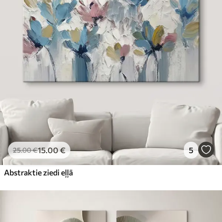
15
.00
€
5
25
.00
€
Abstraktie ziedi eļļā