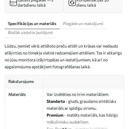
darbdienu laikā
dienu laikā
Specifikācijas un materiāls
Piegāde un maksājumi
Biežāk uzdotie jautājumi
Lūdzu, ņemiet vērā: attēloto preču attēli un krāsas var nedaudz
atšķirties no tīmekļa vietnē redzamajiem attēliem. Tas ir atkarīgs
no jūsu monitora izšķirtspējas un iestatījumiem, kā arī no
apgaismojuma apstākļiem fotografēšanas laikā.
Raksturojums
Materiāls
Var izvēlēties no trim materiāliem:
Standarta
- gluds, graudains sintētisks
materiāls ar spīdīgu virsmu.
Premium
- matēts materiāls, kas līdzīgs
mākslinieku audekliem.
Eco-Premium
- augstas kvalitātes