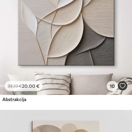
Eco-Premium
No
23
.00
€
20
.00
€
10
33
.33
€
Abstrakcija