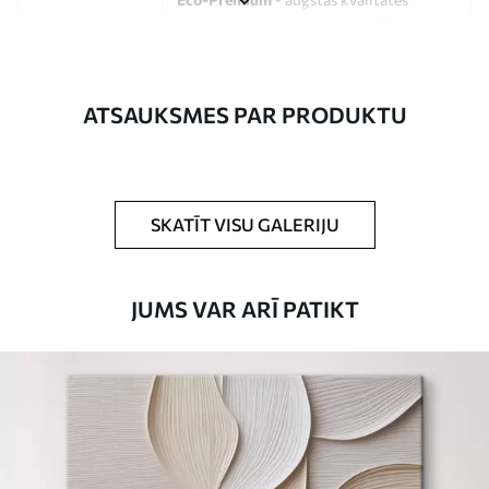
audekls, kas izgatavots no 100%
kokvilnas.
Autors
UWALLS
ATSAUKSMES PAR PRODUKTU
Raksta numurs
s33305
Turklāt
Jūs varat pievienot lakas pārklājumu.
SKATĪT VISU GALERIJU
Pieejamie materiāli
JUMS VAR ARĪ PATIKT
Standarts
No
15
.00
€
Premium
No
19
.00
€