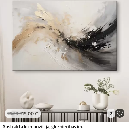
15
.00
€
2
25
.00
€
Abstrakta kompozīcija, glezniecības imitācija