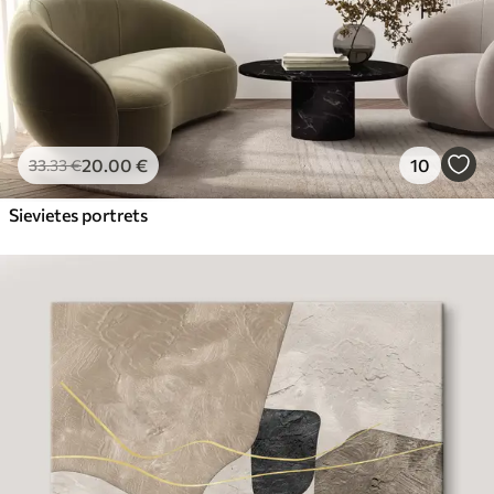
20
.00
€
10
33
.33
€
Sievietes portrets