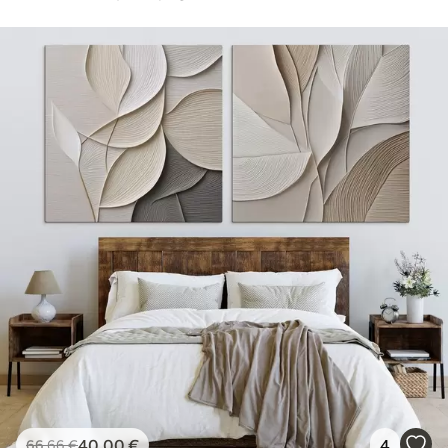
40
.00
€
4
66
.66
€