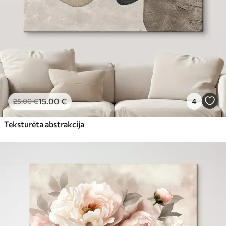
15
.00
€
4
25
.00
€
Teksturēta abstrakcija