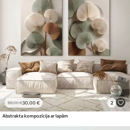
30
.00
€
2
50
.00
€
Abstrakta kompozīcija ar lapām