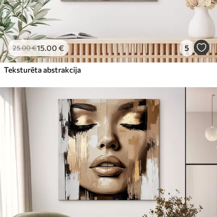
15
.00
€
5
25
.00
€
Teksturēta abstrakcija