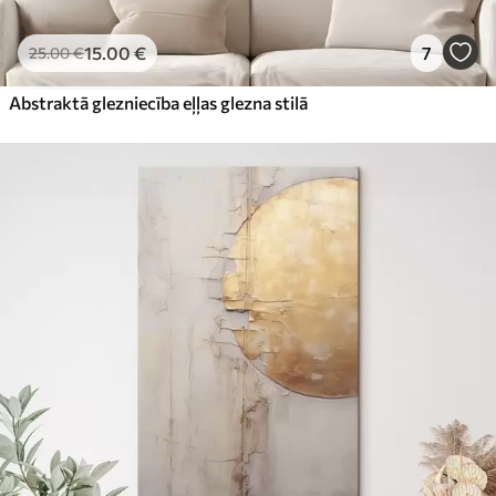
15
.00
€
7
25
.00
€
Abstraktā glezniecība eļļas glezna stilā