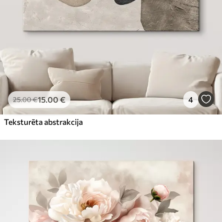
15
.00
€
4
25
.00
€
Teksturēta abstrakcija