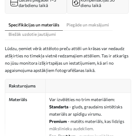
darbdienu laikā
dienu laikā
Specifikācijas un materiāls
Piegāde un maksājumi
Biežāk uzdotie jautājumi
Lūdzu, ņemiet vērā: attēloto preču attēli un krāsas var nedaudz
atšķirties no tīmekļa vietnē redzamajiem attēliem. Tas ir atkarīgs
no jūsu monitora izšķirtspējas un iestatījumiem, kā arī no
apgaismojuma apstākļiem fotografēšanas laikā.
Raksturojums
Materiāls
Var izvēlēties no trim materiāliem:
Standarta
- gluds, graudains sintētisks
materiāls ar spīdīgu virsmu.
Premium
- matēts materiāls, kas līdzīgs
mākslinieku audekliem.
Eco-Premium
- augstas kvalitātes