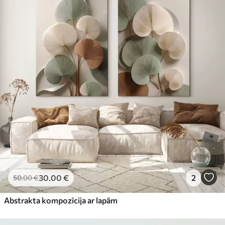
30
.00
€
2
50
.00
€
Abstrakta kompozīcija ar lapām