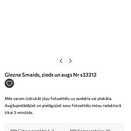
Glezna Smaids, zieds un augs Nr s33312
Mēs varam izdrukāt jūsu fotoattēlu uz audekla vai plakāta.
Augšupielādējiet un pielāgojiet savu fotoattēlu mūsu redaktorā
tikai 5 minūtēs.
Gatavs piegādei 1–3
Kompensācijas 30