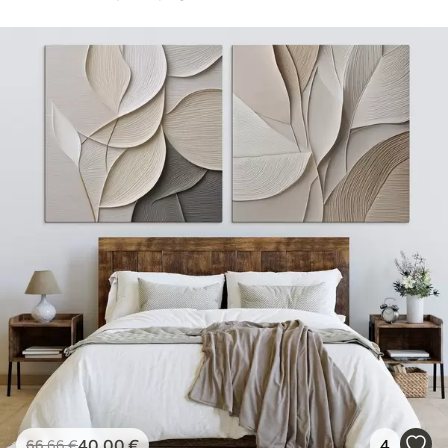
40
.00
€
4
66
.66
€