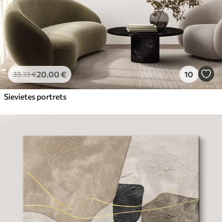
20
.00
€
10
33
.33
€
Sievietes portrets