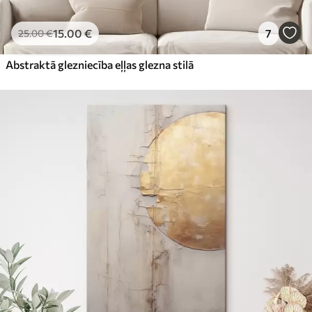
15
.00
€
7
25
.00
€
Abstraktā glezniecība eļļas glezna stilā