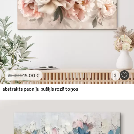
15
.00
€
2
25
.00
€
abstrakts peoniju pušķis rozā toņos