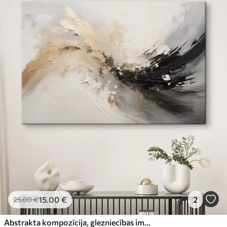
15
.00
€
2
25
.00
€
Abstrakta kompozīcija, glezniecības imitācija