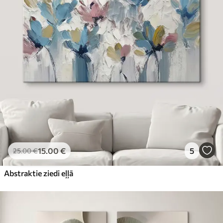
15
.00
€
5
25
.00
€
Abstraktie ziedi eļļā