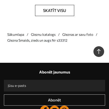
SKATĪT VISU
Sākumlapa
Gleznu katalogs
Gleznas ar savu foto
Glezna Smaids, zieds un augs Nr s33312
Abonēt jaunumus
Abonēt