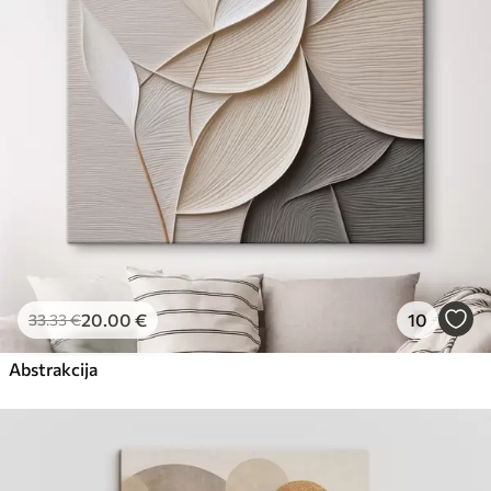
Eco-Premium
No
23
.00
€
20
.00
€
10
33
.33
€
Abstrakcija