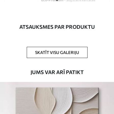
audekls, kas izgatavots no 100%
kokvilnas.
Autors
UWALLS
ATSAUKSMES PAR PRODUKTU
Raksta numurs
s33312
Turklāt
Jūs varat pievienot lakas pārklājumu.
SKATĪT VISU GALERIJU
Pieejamie materiāli
JUMS VAR ARĪ PATIKT
Standarts
No
15
.00
€
Premium
No
19
.00
€