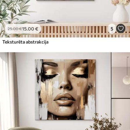
15
.00
€
5
25
.00
€
Teksturēta abstrakcija