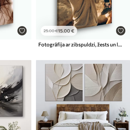
15
.00
€
25
.00
€
Fotogrāfija ar zibspuldzi, žests un laimīgs