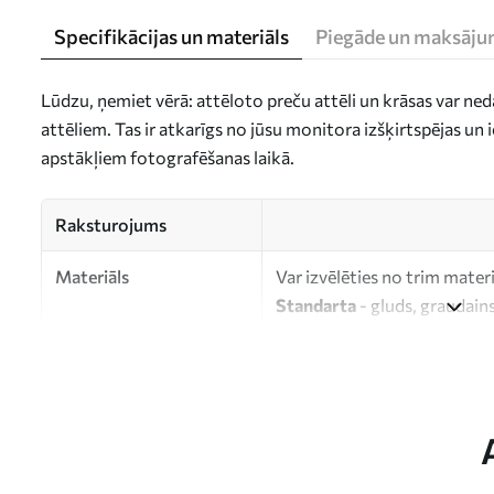
Specifikācijas un materiāls
Piegāde un maksāju
Lūdzu, ņemiet vērā: attēloto preču attēli un krāsas var ne
attēliem. Tas ir atkarīgs no jūsu monitora izšķirtspējas u
apstākļiem fotografēšanas laikā.
Raksturojums
Materiāls
Var izvēlēties no trim mater
Standarta
- gluds, graudains
Premium
- matēts materiāls
Eco-Premium
- augstas kva
kokvilnas.
Autors
UWALLS