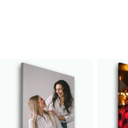
Raksta numurs
s33339
Turklāt
Jūs varat pievienot lakas pā
Pieejamie materiāli
Standarts
Premium
No
15
.00
€
No
19
.00
€