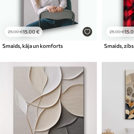
15
.00
€
15
.
25
.00
€
25
.00
€
Smaids, kāja un komforts