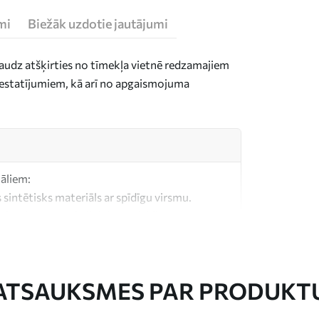
mi
Biežāk uzdotie jautājumi
daudz atšķirties no tīmekļa vietnē redzamajiem
n iestatījumiem, kā arī no apgaismojuma
iāliem:
 sintētisks materiāls ar spīdīgu virsmu.
, kas līdzīgs mākslinieku audekliem.
litātes audekls, kas izgatavots no 100%
ATSAUKSMES PAR PRODUKT