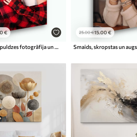
00
€
15
.00
€
25
.00
€
Smaids, zibspuldzes fotogrāfija un attēla rāmis
Smaids, skropstas un augs