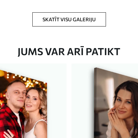
rklājumu.
SKATĪT VISU GALERIJU
JUMS VAR ARĪ PATIKT
Eco-Premium
No
23
.00
€