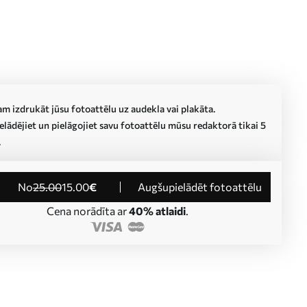
m izdrukāt jūsu fotoattēlu uz audekla vai plakāta.
lādējiet un pielāgojiet savu fotoattēlu mūsu redaktorā tikai 5
.
no
25
.00
15
.00
€
Augšupielādēt fotoattēlu
Cena norādīta ar
40% atlaidi
.