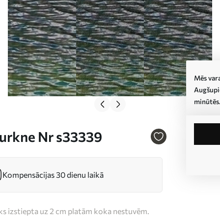
Mēs vara
Augšupie
minūtēs
durkne Nr s33339
Kompensācijas 30 dienu laikā
iks izstiepta uz 2 cm platām koka nestuvēm.