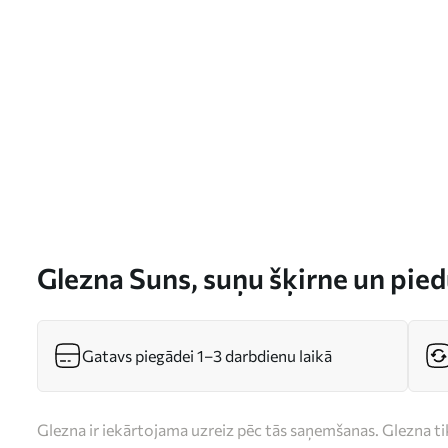
Glezna Suns, suņu šķirne un pie
Gatavs piegādei 1–3 darbdienu laikā
Glezna ir iekārtojama uzreiz pēc tās saņemšanas. Glezna t